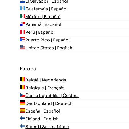
El Salvador | Español
Guatemala | Español
México | Español
Panamá | Español
Perú | Español
Puerto Rico | Español
United States | English
Europa
België | Nederlands
Belgique | Français
Česká Republika | Čeština
Deutschland | Deutsch
España | Español
Finland | English
Suomi | Suomalainen