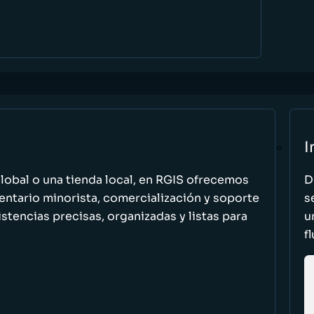
I
global o una tienda local, en RGIS ofrecemos
D
entario minorista, comercialización y soporte
s
stencias precisas, organizadas y listas para
u
f