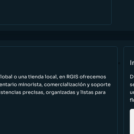
I
global o una tienda local, en RGIS ofrecemos
D
entario minorista, comercialización y soporte
s
stencias precisas, organizadas y listas para
u
f