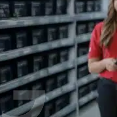
Si buscas trabajo para generar un ingreso extra, tener un t
Como empresa líder a nivel global, estamos en busca de pe
una empresa que premia el desempeño y compromiso en el 
Ofrecemos:
Capacitación pagada
Oportunidades de desarrollo
Trabajo en equipo
Trabajar en diferentes lugares
Horario flexible
Infórmate sobre empleos en tu zona
Oportunidades Profesionales
Tenemos vacantes que ofrecen apoyo táctico y estratégico
Administrativo​