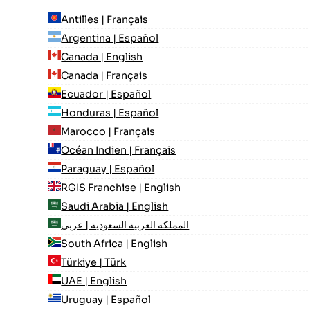
Antilles | Français
Argentina | Español
Canada | English
Canada | Français
Ecuador | Español
Honduras | Español
Marocco | Français
Océan Indien | Français
Paraguay | Español
RGIS Franchise | English
Saudi Arabia | English
المملكة العربية السعودية | عربي
South Africa | English
Türkiye | Türk
UAE | English
Uruguay | Español