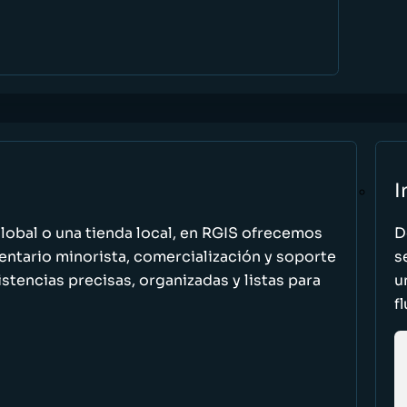
I
global o una tienda local, en RGIS ofrecemos
D
entario minorista, comercialización y soporte
s
stencias precisas, organizadas y listas para
u
f