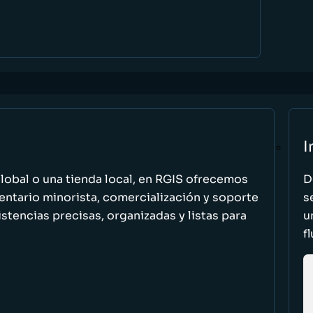
I
global o una tienda local, en RGIS ofrecemos
D
entario minorista, comercialización y soporte
s
stencias precisas, organizadas y listas para
u
f