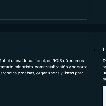
I
global o una tienda local, en RGIS ofrecemos
D
entario minorista, comercialización y soporte
s
stencias precisas, organizadas y listas para
u
f