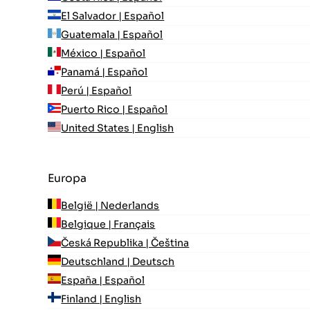
El Salvador | Español
Guatemala | Español
México | Español
Panamá | Español
Perú | Español
Puerto Rico | Español
United States | English
Europa
België | Nederlands
Belgique | Français
Česká Republika | Čeština
Deutschland | Deutsch
España | Español
Finland | English