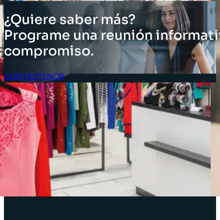
¿Quiere saber más?
Programe una reunión informati
compromiso.
CONTÁCTENOS
Acceso Clientes
SOLUCIONES
Soluciones de inventario
Soluciones empresariales
Soluciones para la cadena de suministro
Etiquetado de activos
Soluciones para el sector minorista