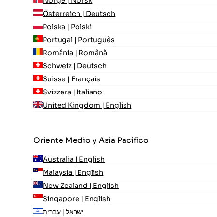
Norge | Norsk
Österreich | Deutsch
Polska | Polski
Portugal | Português
România | Română
Schweiz | Deutsch
Suisse | Français
Svizzera | Italiano
United Kingdom | English
Oriente Medio y Asia Pacífico
Australia | English
Malaysia | English
New Zealand | English
Singapore | English
ישראל | עִברִית