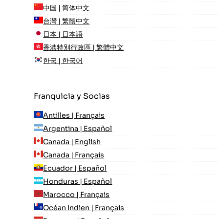
中国 | 简体中文
台灣 | 繁體中文
日本 | 日本語
香港特別行政區 | 繁體中文
한국 | 한국어
Franquicia y Socias
Antilles | Français
Argentina | Español
Canada | English
Canada | Français
Ecuador | Español
Honduras | Español
Marocco | Français
Océan Indien | Français