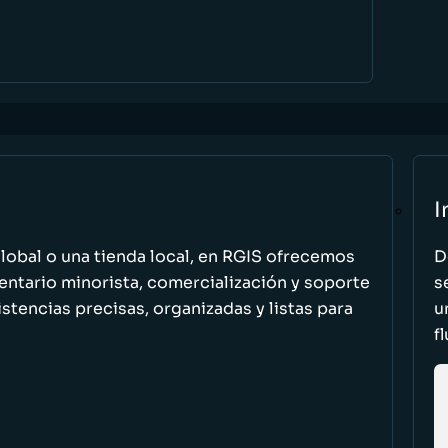
I
global o una tienda local, en RGIS ofrecemos
D
entario minorista, comercialización y soporte
s
stencias precisas, organizadas y listas para
u
f