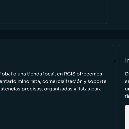
I
global o una tienda local, en RGIS ofrecemos
D
entario minorista, comercialización y soporte
s
stencias precisas, organizadas y listas para
u
f