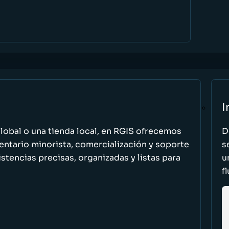
I
global o una tienda local, en RGIS ofrecemos
D
entario minorista, comercialización y soporte
s
stencias precisas, organizadas y listas para
u
f