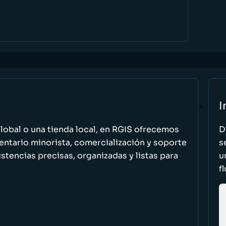
I
global o una tienda local, en RGIS ofrecemos
D
entario minorista, comercialización y soporte
s
stencias precisas, organizadas y listas para
u
f