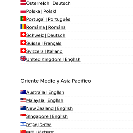
Österreich | Deutsch
Polska | Polski
Portugal | Português
România | Română
Schweiz | Deutsch
Suisse | Français
Svizzera | Italiano
United Kingdom | English
Oriente Medio y Asia Pacífico
Australia | English
Malaysia | English
New Zealand | English
Singapore | English
ישראל | עִברִית
中国 | 简体中文