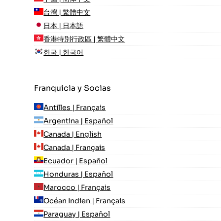
台灣 | 繁體中文
日本 | 日本語
香港特別行政區 | 繁體中文
한국 | 한국어
Franquicia y Socias
Antilles | Français
Argentina | Español
Canada | English
Canada | Français
Ecuador | Español
Honduras | Español
Marocco | Français
Océan Indien | Français
Paraguay | Español