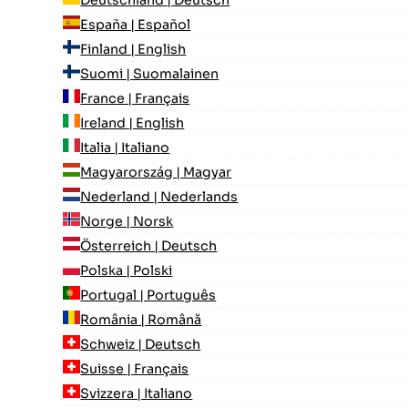
España | Español
Finland | English
Suomi | Suomalainen
France | Français
Ireland | English
Italia | Italiano
Magyarország | Magyar
Nederland | Nederlands
Norge | Norsk
Österreich | Deutsch
Polska | Polski
Portugal | Português
România | Română
Schweiz | Deutsch
Suisse | Français
Svizzera | Italiano