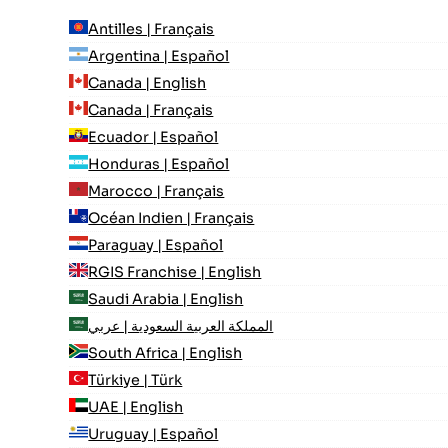
Antilles | Français
Argentina | Español
Canada | English
Canada | Français
Ecuador | Español
Honduras | Español
Marocco | Français
Océan Indien | Français
Paraguay | Español
RGIS Franchise | English
Saudi Arabia | English
المملكة العربية السعودية | عربي
South Africa | English
Türkiye | Türk
UAE | English
Uruguay | Español