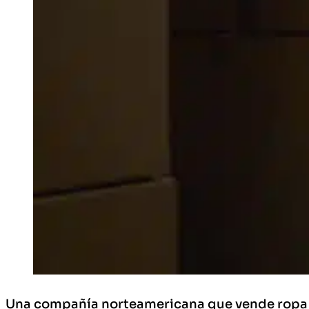
Una compañía norteamericana que vende ropa y ca