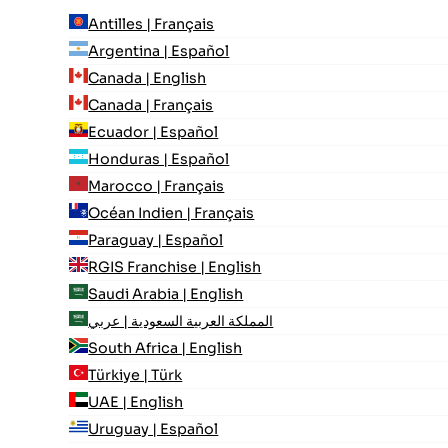
Antilles | Français
Argentina | Español
Canada | English
Canada | Français
Ecuador | Español
Honduras | Español
Marocco | Français
Océan Indien | Français
Paraguay | Español
RGIS Franchise | English
Saudi Arabia | English
المملكة العربية السعودية | عربي
South Africa | English
Türkiye | Türk
UAE | English
Uruguay | Español