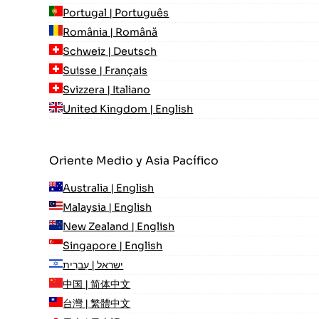
Portugal | Português
România | Română
Schweiz | Deutsch
Suisse | Français
Svizzera | Italiano
United Kingdom | English
Oriente Medio y Asia Pacífico
Australia | English
Malaysia | English
New Zealand | English
Singapore | English
ישראל | עִברִית
中国 | 简体中文
台灣 | 繁體中文