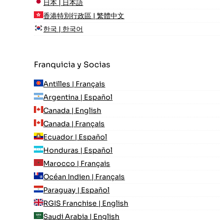
日本 | 日本語
香港特別行政區 | 繁體中文
한국 | 한국어
Franquicia y Socias
Antilles | Français
Argentina | Español
Canada | English
Canada | Français
Ecuador | Español
Honduras | Español
Marocco | Français
Océan Indien | Français
Paraguay | Español
RGIS Franchise | English
Saudi Arabia | English