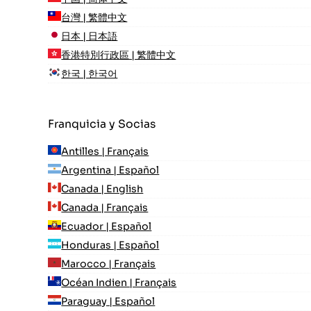
台灣 | 繁體中文
日本 | 日本語
香港特別行政區 | 繁體中文
한국 | 한국어
Franquicia y Socias
Antilles | Français
Argentina | Español
Canada | English
Canada | Français
Ecuador | Español
Honduras | Español
Marocco | Français
Océan Indien | Français
Paraguay | Español