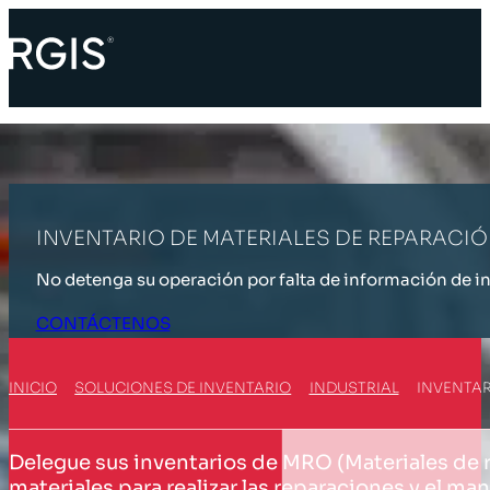
INVENTARIO DE MATERIALES DE REPARACI
No detenga su operación por falta de información de i
CONTÁCTENOS
INICIO
SOLUCIONES DE INVENTARIO
INDUSTRIAL
INVENTAR
Delegue sus inventarios de MRO (Materiales de r
materiales para realizar las reparaciones y el m