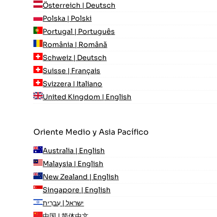
Österreich | Deutsch
Polska | Polski
Portugal | Português
România | Română
Schweiz | Deutsch
Suisse | Français
Svizzera | Italiano
United Kingdom | English
Oriente Medio y Asia Pacífico
Australia | English
Malaysia | English
New Zealand | English
Singapore | English
ישראל | עִברִית
中国 | 简体中文