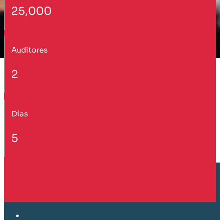
25,000
Auditores
2
Días
5
Cliente