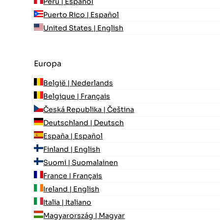
Perú | Español
Puerto Rico | Español
United States | English
Europa
België | Nederlands
Belgique | Français
Česká Republika | Čeština
Deutschland | Deutsch
España | Español
Finland | English
Suomi | Suomalainen
France | Français
Ireland | English
Italia | Italiano
Magyarország | Magyar