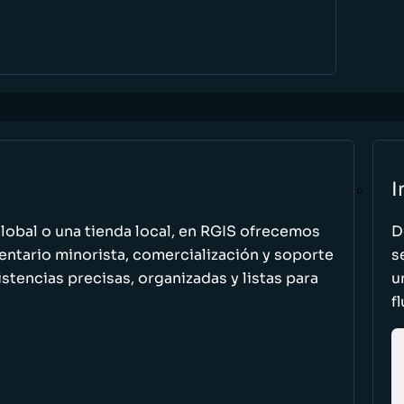
I
global o una tienda local, en RGIS ofrecemos
D
entario minorista, comercialización y soporte
s
stencias precisas, organizadas y listas para
u
f