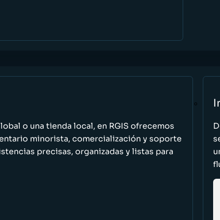
I
global o una tienda local, en RGIS ofrecemos
D
entario minorista, comercialización y soporte
s
stencias precisas, organizadas y listas para
u
f