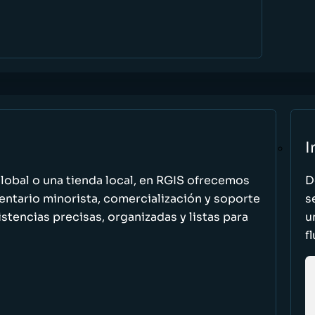
I
global o una tienda local, en RGIS ofrecemos
D
entario minorista, comercialización y soporte
s
stencias precisas, organizadas y listas para
u
f