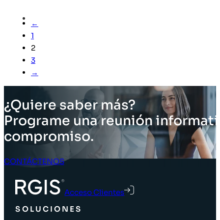
←
1
2
3
→
¿Quiere saber más?
Programe una reunión informati
compromiso.
CONTÁCTENOS
Acceso Clientes
SOLUCIONES