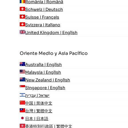
România | Română
Schweiz | Deutsch
Suisse | Français
Svizzera | Italiano
United Kingdom | English
Oriente Medio y Asia Pacífico
Australia | English
Malaysia | English
New Zealand | English
Singapore | English
ישראל | עִברִית
中国 | 简体中文
台灣 | 繁體中文
日本 | 日本語
香港特別行政區 | 繁體中文