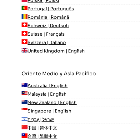
Polska | Polski
Portugal | Português
România | Română
Schweiz | Deutsch
Suisse | Français
Svizzera | Italiano
United Kingdom | English
Oriente Medio y Asia Pacífico
Australia | English
Malaysia | English
New Zealand | English
Singapore | English
ישראל | עִברִית
中国 | 简体中文
台灣 | 繁體中文