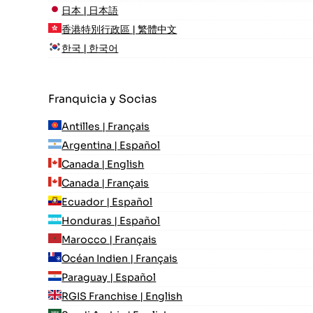
日本 | 日本語
香港特別行政區 | 繁體中文
한국 | 한국어
Franquicia y Socias
Antilles | Français
Argentina | Español
Canada | English
Canada | Français
Ecuador | Español
Honduras | Español
Marocco | Français
Océan Indien | Français
Paraguay | Español
RGIS Franchise | English