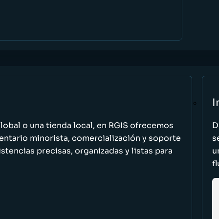
I
global o una tienda local, en RGIS ofrecemos
D
entario minorista, comercialización y soporte
s
stencias precisas, organizadas y listas para
u
f