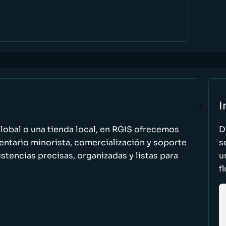
I
global o una tienda local, en RGIS ofrecemos
D
entario minorista, comercialización y soporte
s
stencias precisas, organizadas y listas para
u
f