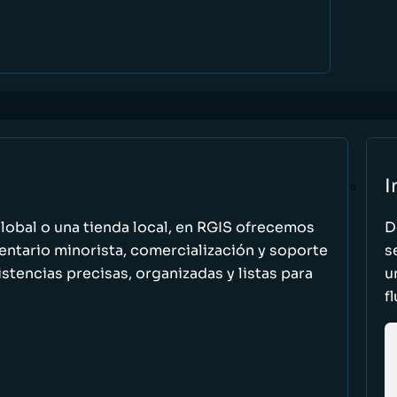
I
global o una tienda local, en RGIS ofrecemos
D
entario minorista, comercialización y soporte
s
stencias precisas, organizadas y listas para
u
f